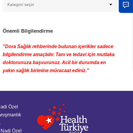
Önemli Bilgilendirme
"Dora Sağlık rehberinde bulunan içerikler sadece
bilgilendirme amaçlıdır. Tanı ve tedavi için mutlaka
doktorunuza başvurunuz. Acil bir durumda en
yakın sağlık birimine müracaat ediniz."
Nadi Özel
anışmanlık
.
Nadi Özel