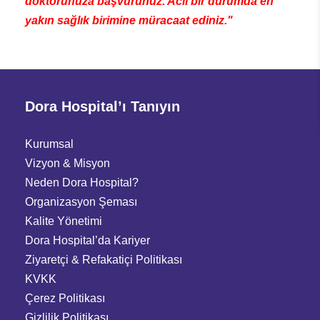
doktorunuza başvurunuz. Acil bir durumda en
yakın sağlık birimine müracaat ediniz."
Dora Hospital’ı Tanıyın
Kurumsal
Vizyon & Misyon
Neden Dora Hospital?
Organizasyon Şeması
Kalite Yönetimi
Dora Hospital’da Kariyer
Ziyaretçi
&
Refakatiçi Politikası
KVKK
Çerez Politikası
Gizlilik Politikası