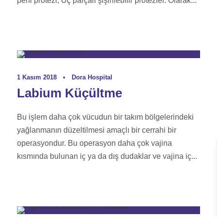
peni protezi, Üç parçalı şişirilebilir protezler. Olarak...
Genital Estetik Rehberi
1 Kasım 2018
•
Dora Hospital
Labium Küçültme
Bu işlem daha çok vücudun bir takım bölgelerindeki
yağlanmanın düzeltilmesi amaçlı bir cerrahi bir
operasyondur. Bu operasyon daha çok vajina
kısmında bulunan iç ya da dış dudaklar ve vajina iç...
Estetik Cerrahi Rehberi
,
Genital Estetik Rehberi