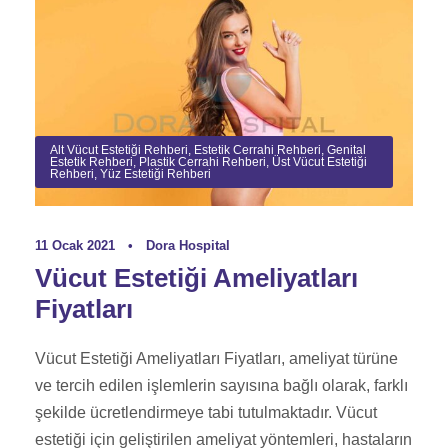
Alt Vücut Estetiği Rehberi
,
Estetik Cerrahi Rehberi
,
Genital
Estetik Rehberi
,
Plastik Cerrahi Rehberi
,
Üst Vücut Estetiği
Rehberi
,
Yüz Estetiği Rehberi
11 Ocak 2021
•
Dora Hospital
Vücut Estetiği Ameliyatları
Fiyatları
Vücut Estetiği Ameliyatları Fiyatları, ameliyat türüne
ve tercih edilen işlemlerin sayısına bağlı olarak, farklı
şekilde ücretlendirmeye tabi tutulmaktadır. Vücut
estetiği için geliştirilen ameliyat yöntemleri, hastaların