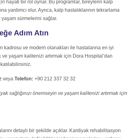
in hayati bir rol oynar. Bu programlar, bireylerin kalp
rına yardımcı olur. Ayrıca, kalp hastalıklarının tekrarlama
ir yaşam sürmelerini sağlar.
ceğe Adım Atın
 kadrosu ve modern olanakları ile hastalarına en iyi
k ve yaşam kalitenizi artırmak için Dora Hospital’dan
tılabilirsiniz.
z
veya
Telefon:
+90 212 337 32 32
yak sağlığınızı önemseyin ve yaşam kalitenizi artırmak için
ını detaylı bir şekilde açıklar. Kardiyak rehabilitasyon