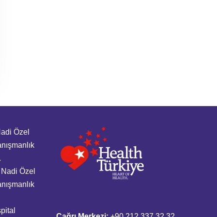
Nadi Özel
anışmanlık
.
Nadi Özel
anışmanlık
pital
Çağrı Merkezi:
+90 212 337 32 32