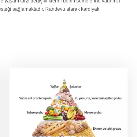
 de yaşam tarzı değişikliklerini benimsemelerine yardımcı
i desteği sağlamaktadır. Randevu alarak kardiyak