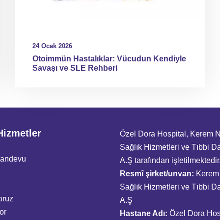
24 Ocak 2026
Otoimmün Hastalıklar: Vücudun Kendiyle
Savaşı ve SLE Rehberi
Hizmetler
Özel Dora Hospital, Kerem 
Sağlık Hizmetleri ve Tıbbi D
Randevu
A.Ş tarafından işletilmektedir
Resmî şirket/unvan:
Kerem 
Sağlık Hizmetleri ve Tıbbi D
oruz
A.Ş
or
Hastane Adı:
Özel Dora Hos