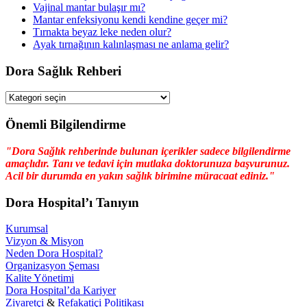
Vajinal mantar bulaşır mı?
Mantar enfeksiyonu kendi kendine geçer mi?
Tırnakta beyaz leke neden olur?
Ayak tırnağının kalınlaşması ne anlama gelir?
Dora Sağlık Rehberi
Dora
Sağlık
Rehberi
Önemli Bilgilendirme
"Dora Sağlık rehberinde bulunan içerikler sadece bilgilendirme
amaçlıdır. Tanı ve tedavi için mutlaka doktorunuza başvurunuz.
Acil bir durumda en yakın sağlık birimine müracaat ediniz."
Dora Hospital’ı Tanıyın
Kurumsal
Vizyon & Misyon
Neden Dora Hospital?
Organizasyon Şeması
Kalite Yönetimi
Dora Hospital’da Kariyer
Ziyaretçi
&
Refakatiçi Politikası