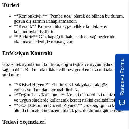
Türleri
**Konjonktivit:** "Pembe göz" olarak da bilinen bu durum,
gözün dış zarının iltihaplanmasıdır.
**Keratit:** Kornea iltihabı, genellikle kontak lens
kullanımıyla ilişkilidir.
**Blefarit:** Göz kapağı iltihabı, sıklıkla yağ bezlerinin
tıkanması nedeniyle ortaya çıkar.
Enfeksiyon Kontrolü
Randevu Formu
Göz enfeksiyonlarının kontrolü, doğru teşhis ve uygun tedavi ile
sağlanabilir. Bu konuda dikkat edilmesi gereken bazı noktalar
şunlardır:
**Kişisel Hijyen:** Ellerinizi sık sık yıkayarak göz
enfeksiyonlarından korunabilirsiniz.
**Doğru Lens Kullanımı:** Kontakt lenslerinizi temiz tutarak
ve uygun sürelerde kullanarak keratit riskini azaltabilirsiniz.
**Göz Doktoruna Düzenli Ziyaret:** Göz sağlığınızı kontrol
altında tutmak için düzenli olarak göz doktoruna gitmelisiniz.
Tedavi Seçenekleri