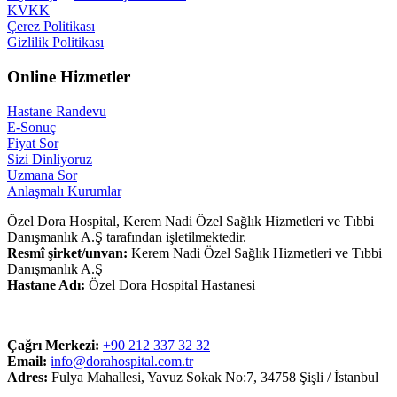
KVKK
Çerez Politikası
Gizlilik Politikası
Online Hizmetler
Hastane Randevu
E-Sonuç
Fiyat Sor
Sizi Dinliyoruz
Uzmana Sor
Anlaşmalı Kurumlar
Özel Dora Hospital, Kerem Nadi Özel Sağlık Hizmetleri ve Tıbbi
Danışmanlık A.Ş tarafından işletilmektedir.
Resmî şirket/unvan:
Kerem Nadi Özel Sağlık Hizmetleri ve Tıbbi
Danışmanlık A.Ş
Hastane Adı:
Özel Dora Hospital Hastanesi
Çağrı Merkezi:
+90 212 337 32 32
Email:
info@dorahospital.com.tr
Adres:
Fulya Mahallesi, Yavuz Sokak No:7, 34758 Şişli / İstanbul